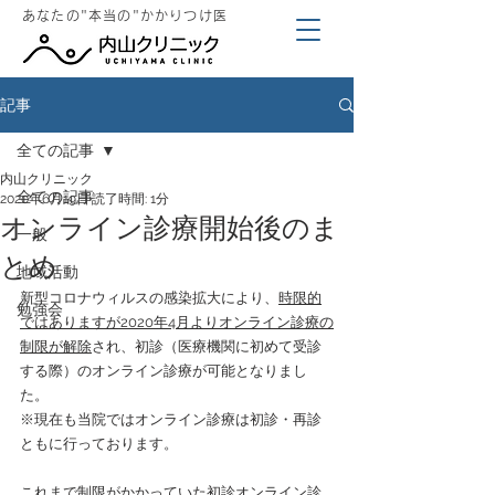
あなたの"本当の"かかりつけ医
記事
全ての記事
内山クリニック
全ての記事
2020年6月19日
読了時間: 1分
オンライン診療開始後のま
一般
とめ
地域活動
新型コロナウィルスの感染拡大により、
時限的
勉強会
ではありますが2020年4月よりオンライン診療の
制限が解除
され、初診（医療機関に初めて受診
する際）のオンライン診療が可能となりまし
た。
※現在も当院ではオンライン診療は初診・再診
ともに行っております。
これまで制限がかかっていた初診オンライン診