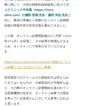
療に関して、今回の時限的規制緩和に向けて
ロ
コクリニック中目黒（
https://loco-
clinic.com
）の瀬田 宏哉 先生・嘉村 洋志 先生
と
共に、事前の準備から実際のオンライン診療開
始後の情報共有や意見交換を重ねてきました。
この度、オンライン診療開始後の2ヶ月間（
2020
年4〜5月
）を経過し、その結果や雑感などをま
とめ、オンラインにて発表させていただきま
す。
https://loco-clinic.com/concept/初診オンライ
ン診療についてのオンライン発表/
現在新型コロナウィルスの感染拡大は抑えられ
てきてはいるものの、今後再流行の可能性もあ
り、その際のオンライン診療開始を迷われてい
る医療機関の先生や、オンライン診療での受診
を考えている患者さんに少しでも参考になれば
と思います。