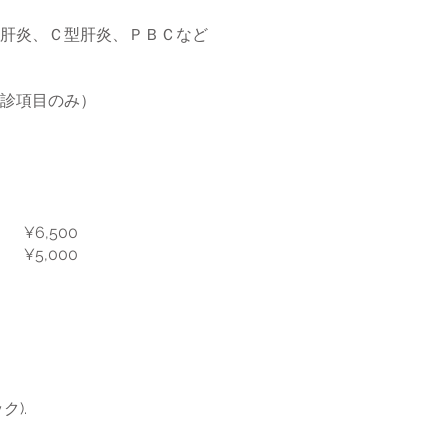
肝炎、Ｃ型肝炎、ＰＢＣなど
診項目のみ）
 ¥6,500
なし
¥5,000
)
のチェック).