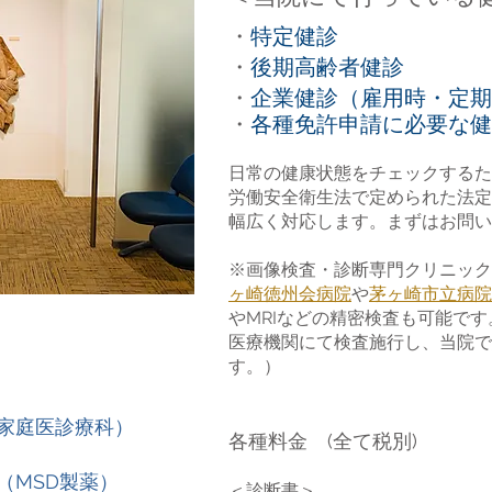
・
特定健診
・
後期高齢者健診
・
企業健診（雇用時・定期
・
各種免許申請に必要な健
日常の健康状態をチェックするた
労働安全衛生法で定められた法定
幅広く対応します。まずはお問い
※画像検査・診断専門クリニック
ヶ崎徳州会病院
や
茅ヶ崎市立病院
やMRIなどの精密検査も可能で
医療機関にて検査施行し、当院で
す。）
家庭医診療科）
​各種料金 (全て税別)
（MSD製薬）
＜診断書＞