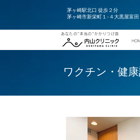
茅ヶ崎駅北口 徒歩２分
茅ヶ崎市新栄町１-４大黒屋富田
あなたの"本当の"かかりつけ医
HO
ワクチン・健康