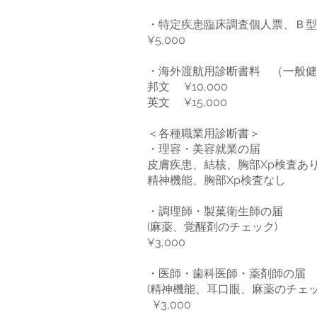
・特定疾患臨床調査個人票、Ｂ型
¥5,000
・海外渡航用診断書料 （一般健
邦文 ¥10,000
英文 ¥15,000
＜各種職業用診断書＞
・理容・美容就業の届
皮膚疾患、結核、胸部Xp検査あり
精神機能、胸部Xp検査
・調理師・製菓衛生師の届
(
麻薬、覚醒剤のチェック
¥3,000
・医師・歯科医師・薬剤師の届
(精神機能、耳口眼、麻薬
¥3,000