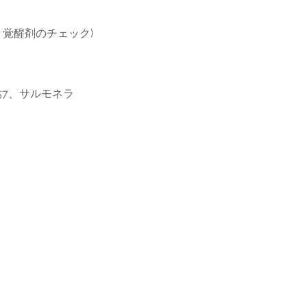
師の届
、覚醒剤のチェック)
157、サルモネラ